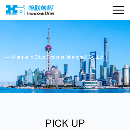
——Harmonic Drive Systems (shanghai) Co.,Ltd.
PICK UP